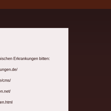
hischen Erkrankungen bitten:
rungen.de/
e/cms/
n.net/
en.html