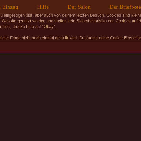
Dieses Schloss verwendet Cookies
n Einzug
Hilfe
Der Salon
Der Briefbo
du eingezogen bist, aber auch von deinem letzten Besuch. Cookies sind klei
 Website genutzt werden und stellen kein Sicherheitsrisiko dar. Cookies auf
 bist, drücke bitte auf "Okay".
diese Frage nicht noch einmal gestellt wird. Du kannst deine Cookie-Einstellu